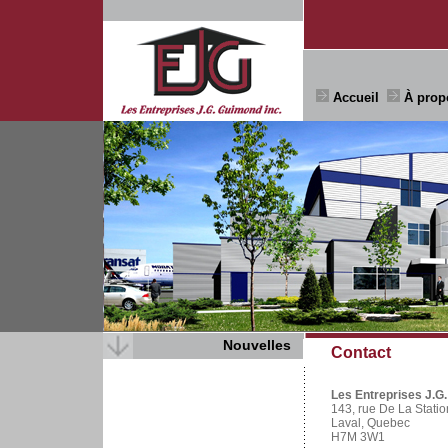
Accueil
À prop
Nouvelles
Contact
Les Entreprises J.G.
143, rue De La Statio
Laval, Quebec
H7M 3W1